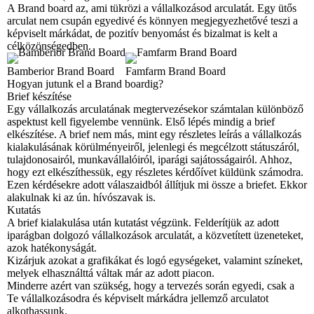
A Brand board az, ami tükrözi a vállalkozásod arculatát. Egy ütős
arculat nem csupán egyedivé és könnyen megjegyezhetővé teszi a
képviselt márkádat, de pozitív benyomást és bizalmat is kelt a
célközönségedben.
Bamberior Brand Board
Famfarm Brand Board
Hogyan jutunk el a Brand boardig?
Brief készítése
Egy vállalkozás arculatának megtervezésekor számtalan különböző
aspektust kell figyelembe vennünk. Első lépés mindig a brief
elkészítése. A brief nem más, mint egy részletes leírás a vállalkozás
kialakulásának körülményeiről, jelenlegi és megcélzott státuszáról,
tulajdonosairól, munkavállalóiról, iparági sajátosságairól. Ahhoz,
hogy ezt elkészíthessük, egy részletes kérdőívet küldünk számodra.
Ezen kérdésekre adott válaszaidból állítjuk mi össze a briefet. Ekkor
alakulnak ki az ún. hívószavak is.
Kutatás
A brief kialakulása után kutatást végzünk. Felderítjük az adott
iparágban dolgozó vállalkozások arculatát, a közvetített üzeneteket,
azok hatékonyságát.
Kizárjuk azokat a grafikákat és logó egységeket, valamint színeket,
melyek elhasználttá váltak már az adott piacon.
Minderre azért van szükség, hogy a tervezés során egyedi, csak a
Te vállalkozásodra és képviselt márkádra jellemző arculatot
alkothassunk.