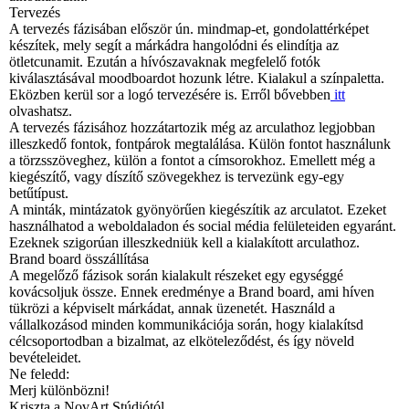
Tervezés
A tervezés fázisában először ún. mindmap-et, gondolattérképet
készítek, mely segít a márkádra hangolódni és elindítja az
ötletcunamit. Ezután a hívószavaknak megfelelő fotók
kiválasztásával moodboardot hozunk létre. Kialakul a színpaletta.
Eközben kerül sor a logó tervezésére is. Erről bővebben
itt
olvashatsz.
A tervezés fázisához hozzátartozik még az arculathoz legjobban
illeszkedő fontok, fontpárok megtalálása. Külön fontot használunk
a törzsszöveghez, külön a fontot a címsorokhoz. Emellett még a
kiegészítő, vagy díszítő szövegekhez is tervezünk egy-egy
betűtípust.
A minták, mintázatok gyönyörűen kiegészítik az arculatot. Ezeket
használhatod a weboldaladon és social média felületeiden egyaránt.
Ezeknek szigorúan illeszkedniük kell a kialakított arculathoz.
Brand board összállítása
A megelőző fázisok során kialakult részeket egy egységgé
kovácsoljuk össze. Ennek eredménye a Brand board, ami híven
tükrözi a képviselt márkádat, annak üzenetét. Használd a
vállalkozásod minden kommunikációja során, hogy kialakítsd
célcsoportodban a bizalmat, az elköteleződést, és így növeld
bevételeidet.
Ne feledd:
Merj különbözni!
Kriszta a NovArt Stúdiótól