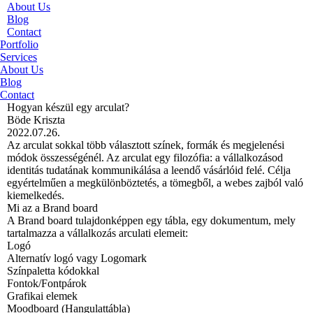
About Us
Blog
Contact
Portfolio
Services
About Us
Blog
Contact
Hogyan készül egy arculat?
Böde Kriszta
2022.07.26.
Az arculat sokkal több választott színek, formák és megjelenési
módok összességénél. Az arculat egy filozófia: a vállalkozásod
identitás tudatának kommunikálása a leendő vásárlóid felé. Célja
egyértelműen a megkülönböztetés, a tömegből, a webes zajból való
kiemelkedés.
Mi az a Brand board
A Brand board tulajdonképpen egy tábla, egy dokumentum, mely
tartalmazza a vállalkozás arculati elemeit:
Logó
Alternatív logó vagy Logomark
Színpaletta kódokkal
Fontok/Fontpárok
Grafikai elemek
Moodboard (Hangulattábla)