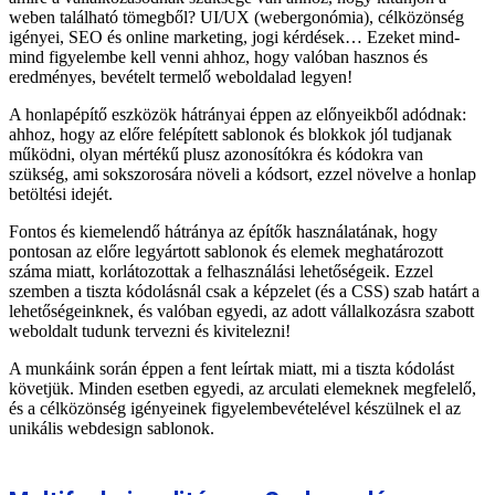
weben található tömegből? UI/UX (webergonómia), célközönség
igényei, SEO és online marketing, jogi kérdések… Ezeket mind-
mind figyelembe kell venni ahhoz, hogy valóban hasznos és
eredményes, bevételt termelő weboldalad legyen!
A honlapépítő eszközök hátrányai éppen az előnyeikből adódnak:
ahhoz, hogy az előre felépített sablonok és blokkok jól tudjanak
működni, olyan mértékű plusz azonosítókra és kódokra van
szükség, ami sokszorosára növeli a kódsort, ezzel növelve a honlap
betöltési idejét.
Fontos és kiemelendő hátránya az építők használatának, hogy
pontosan az előre legyártott sablonok és elemek meghatározott
száma miatt, korlátozottak a felhasználási lehetőségeik. Ezzel
szemben a tiszta kódolásnál csak a képzelet (és a CSS) szab határt a
lehetőségeinknek, és valóban egyedi, az adott vállalkozásra szabott
weboldalt tudunk tervezni és kivitelezni!
A munkáink során éppen a fent leírtak miatt, mi a tiszta kódolást
követjük. Minden esetben egyedi, az arculati elemeknek megfelelő,
és a célközönség igényeinek figyelembevételével készülnek el az
unikális webdesign sablonok.