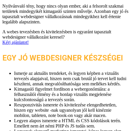
Nyilvánvaló tény, hogy nincs olyan ember, aki a felsorolt szakmai
területek mindegyikét kimagasló szinten művelje. Azonban egy jó és
tapasztalt webdesigner vállalkozásnak mindegyikhez kell értenie
legalább alapszinten.
A webes tevezésben és kivitelezésben is egyaránt tapasztalt
webdesigner vállalkozást keresel?
Kérj ajánlatot!
EGY JÓ WEBDESIGNER KÉSZSÉGEI
Ismerje az aktuális trendeket, és legyen képben a vizuális
tervezés alapjaival, hiszen nem csak brutál jó tervet kell tudni
készíteni, annak megvalósíthatósága sem mellékes kérdés.
Kimagasló figyelmet fordítson a webergonómiára: a
felhasználói élmény és a honlap vizuális megjelenése
kulcsfontosságú a tervezés során.
Reszponzivitás ismerete és kivitelezése elengedhetetlen,
hiszen egy website -nak ugyanolyan jól kell kinéznie
mobilon, tableten, note book-on vagy akár macen.
Legyen alapos ismerete a HTML és CSS kódolások terén.
Emellett nem árt némi PHP és JS tudás sem.