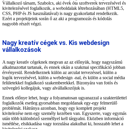
Vállalkozó társam, Szabolcs, aki évek óta szoftverek tervezésével és
kivitelezésével foglalkozik, a weboldalak létrehozásában (HTML5,
CSS, PHP és JS használatával) is nagy gyakorlattal rendelkezik.
Ezért a projektjeink során ő az aki a programozás és kódolás
nagyobb részét végzi.
Nagy kreatív cégek vs. Kis webdesign
vállalkozások
A nagy kreatív cégeknek megvan az az előnyük, hogy nagyszámú
alkalmazottat tartanak, és ennek okán a szakmai specifikáció jobban
érvényesül. Rendelkeznek külön az arculat tervezéssel, külön a
logók tervezésével, külön a webdesign -nal, és külön a social média
felületekkel foglalkozó szakemberekkel. Bizonyára van fotós és
szövegíró kollegájuk, vagy alvállalkozójuk is.
Ennek előnye lehet, hogy a folyamatosan ugyanazzal a szakterülettel
foglalkozók esetleg gyorsabban megoldanak egy-egy felmerülő
problémát. Hátránya azonban, hogy egy komplett projekt
kivitelezése nem egy személy kezében van. Egyszerre, vagy egymás
után több különböző személlyel kell tárgyalni. Eközben információ
ismétlése, elsikkadása vagy torzulása alakulhat ki, hosszabb lehet a
kivitelezési szakasz.