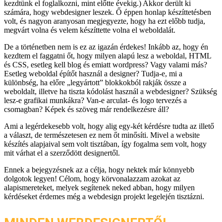
kezdtünk el foglalkozni, mint előtte évekig.) Akkor derült ki
számára, hogy webdesigner leszek. Ő éppen honlap készíttetésben
volt, és nagyon aranyosan megjegyezte, hogy ha ezt előbb tudja,
megvárt volna és velem készíttette volna el weboldalát.
De a történetben nem is ez az igazán érdekes! Inkább az, hogy én
kezdtem el faggatni őt, hogy milyen alapú lesz a weboldal, HTML
és CSS, esetleg kell blog és emiatt wordpress? Vagy valami más?
Esetleg weboldal építőt használ a designer? Tudja-e, mi a
különbség, ha előre „legyártott” blokkokból rakják össze a
weboldalt, illetve ha tiszta kódolást használ a webdesigner? Szükség
lesz-e grafikai munkákra? Van-e arculat- és logo tervezés a
csomagban? Képek és szöveg már rendelkezésre áll?
Ami a legérdekesebb volt, hogy alig egy-két kérdésre tudta az illető
a választ, de természetesen ez nem őt minősíti. Mivel a website
készítés alapjaival sem volt tisztában, így fogalma sem volt, hogy
mit várhat el a szerződött designertől.
Ennek a bejegyzésnek az a célja, hogy nektek már könnyebb
dolgotok legyen! Célom, hogy körvonalazzam azokat az
alapismereteket, melyek segítenek neked abban, hogy milyen
kérdéseket érdemes még a webdesign projekt legelején tisztázni.