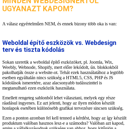
MINDEN WEBDESIGNERTŐL
UGYANAZT KAPOM?
A válasz egyértelműen NEM, és ennek bizony több oka is van:
Weboldal építő eszközök vs. Webdesign
terv és tiszta kódolás
Sokan szeretik a weboldal építő eszközöket, pl. Joomla, Wix,
Weebly, Webnode, Shopify, mert előre lekódolt, ún. blokkokból
pakolhatják össze a website-ot. Tehát ezek használatához a legtöbb
esetben egyáltalán nincs szükség a HTML5, CSS, PHP és JS
kódolások ismeretére, azaz alacsonyabb tudásszinttel is
megtanulható ezen eszközök használata.
Emellett rengeteg sablonból lehet választani, melyek egy része
ráadásul ingyenes. Ez azt jelenti, hogy az ilyen módon készült
honlapok esetében különösebb grafikai tervezésre sincsen szükség.
Ezen a ponton azonban fel kell tenned a kérdést, hogy az így készült
produktum valóban hasznos lesz-e a számodra? Valóban azt kapod,
amire a vállalkozásodnak szüksége van ahhoz, hogy kitűnjön a