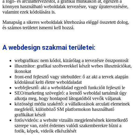
a logó- és arculattervezéstől, a grafikai munkákon át, egészen a
könnyen használható weboldalak tervezésre, vagy újratervezésére,
valamint ezek kódolására is.
Manapság a sikeres weboldalak létrehozása eléggé összetett dolog,
és számos területet ismerni kell hozzá.
A webdesign szakmai területei:
webgrafikus: nem kódol, kizárólag a tervezésre összpontosít
illusztrátor: grafikai szoftverekkel készít webes illusztrációkat,
ikonokat
front-end fejlesztő vagy sitebuilder: ő az aki a tervek alapján
kódolással kelti életre weboldaladat
webfejlesztő: aki a weboldalad egyedi funkcióit fejleszti le
SEO/marketing szövegíró: a leendő weboldal tartalmát úgy
alkotja meg, hogy honlapod látogatóiból vevők váljanak
közösségi média szakértő: a vállalkozások arculati elemeinek
megfelelő, különböző SM platformokon használható
grafikákat készít
fotós/videós: a website vizuális megjelenésének kiemelkedő
szerepe van, ezért érdemes valódi szakemberekre bízni a
fotók, képek, videók elkészítését