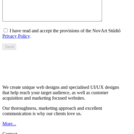
I have read and accept the provisions of the NovArt Stúdió
Privacy Policy
.
FOLLOW US ON OUR SOCIAL MEDIA
CHANNELS TOO!
We create unique web designs and specialised UI/UX designs
that help reach your target audience, as well as customer
acquisition and marketing focused websites.
Our thoroughness, marketing approach and excellent
communication is why our clients love us.
More...
Contact