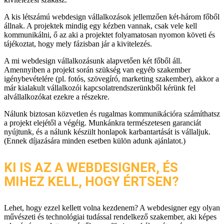
A kis létszámú webdesign vállalkozások jellemzően két-három főből
állnak. A projektek mindig egy kézben vannak, csak vele kell
kommunikálni, ő az aki a projektet folyamatosan nyomon követi és
tájékoztat, hogy mely fázisban jár a kivitelezés.
A mi webdesign vállalkozásunk alapvetően két főből áll.
Amennyiben a projekt során szükség van egyéb szakember
igénybevételére (pl. fotós, szövegíró, marketing szakember), akkor a
már kialakult vállalkozói kapcsolatrendszerünkből kérünk fel
alvállalkozókat ezekre a részekre.
Nálunk biztosan közvetlen és rugalmas kommunikációra számíthatsz
a projekt elejétől a végéig. Munkánkra természetesen garanciát
nyújtunk, és a nálunk készült honlapok karbantartását is vállaljuk.
(Ennek díjazására minden esetben külön adunk ajánlatot.)
KI IS AZ A WEBDESIGNER, ÉS
MIHEZ KELL, HOGY ÉRTSEN?
Lehet, hogy ezzel kellett volna kezdenem? A webdesigner egy olyan
művészeti és technológiai tudással rendelkező szakember, aki képes