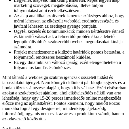
Legyenek alapvető marketing ismeretei, képes legyen alap
marketing szövegek megalkotására, illetve tudjon
iránymutatást adni ezek elkészítésére.
Az alap analitikai szoftverek ismerete szükséges ahhoz, hogy
mérni lehessen az elkészült weboldal eredményességét, és
javítani lehessen az esetleges gyenge pontjain.
Ügyfél kezelés és kommunikáció: minden kérdésedre érthető
és kimerítő választ ad, a felmerülő problémákra a lehető
legoptimálisabb és szakszerűbb webes megoldásokat kínálja
számodra.
Projekt menedzsment: a kitűzött határidők pontos betartása, a
folyamatról rendszeres beszámoló küldése.
Ez egy dinamikusan változó iparág, ezért elengedhetetlen a
folyamatos tanulás és önképzés
Mint látható a webdesign szakma igencsak összetett tudást és
tapasztalatot igényel. Nem könnyű eldönteni pár blogbejegyzés és a
honlap tüzetes átnézése alapján, hogy kit is válassz. Ezért elsősorban
azokat a szakebereket ajánlom, ahol elköteleződés nélkül van arra
lehetőség, hogy egy 15-20 perces ismerkedős online megbeszélés
előzze meg az ajánlatkérést. Fontos kiemelni, hogy mielőtt közös
munkába fognál egy designerrel, mindenképp tájékozódj,
informálódj, ugyanis nem csak az ár és a produktum számít, hanem
az odavezető közös út is.
Ne feledd: