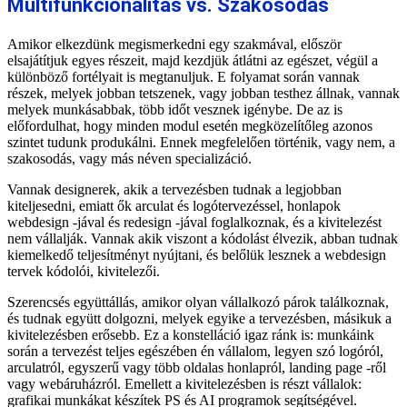
Multifunkcionalitás vs. Szakosodás
Amikor elkezdünk megismerkedni egy szakmával, először
elsajátítjuk egyes részeit, majd kezdjük átlátni az egészet, végül a
különböző fortélyait is megtanuljuk. E folyamat során vannak
részek, melyek jobban tetszenek, vagy jobban testhez állnak, vannak
melyek munkásabbak, több időt vesznek igénybe. De az is
előfordulhat, hogy minden modul esetén megközelítőleg azonos
szintet tudunk produkálni. Ennek megfelelően történik, vagy nem, a
szakosodás, vagy más néven specializáció.
Vannak designerek, akik a tervezésben tudnak a legjobban
kiteljesedni, emiatt ők arculat és logótervezéssel, honlapok
webdesign -jával és redesign -jával foglalkoznak, és a kivitelezést
nem vállalják. Vannak akik viszont a kódolást élvezik, abban tudnak
kiemelkedő teljesítményt nyújtani, és belőlük lesznek a webdesign
tervek kódolói, kivitelezői.
Szerencsés együttállás, amikor olyan vállalkozó párok találkoznak,
és tudnak együtt dolgozni, melyek egyike a tervezésben, másikuk a
kivitelezésben erősebb. Ez a konstelláció igaz ránk is: munkáink
során a tervezést teljes egészében én vállalom, legyen szó logóról,
arculatról, egyszerű vagy több oldalas honlapról, landing page -ről
vagy webáruházról. Emellett a kivitelezésben is részt vállalok:
grafikai munkákat készítek PS és AI programok segítségével.