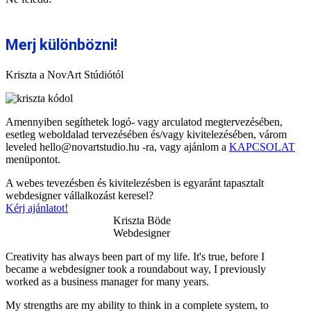
Merj különbözni!
Kriszta a NovArt Stúdiótól
Amennyiben segíthetek logó- vagy arculatod megtervezésében,
esetleg weboldalad tervezésében és/vagy kivitelezésében, várom
leveled
hello@novartstudio.hu
-ra, vagy ajánlom a
KAPCSOLAT
menüpontot.
A webes tevezésben és kivitelezésben is egyaránt tapasztalt
webdesigner vállalkozást keresel?
Kérj ajánlatot!
Kriszta Böde
Webdesigner
Creativity has always been part of my life. It's true, before I
became a webdesigner took a roundabout way, I previously
worked as a business manager for many years.
My strengths are my ability to think in a complete system, to