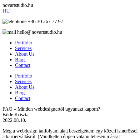
novartstudio.hu
HU
+36 30 267 77 97
hello@novartstudio.hu
Portfolio
Services
About Us
Blog
Contact
Portfolio
Services
About Us
Blog
Contact
FAQ – Minden webdesignertől ugyanazt kapom?
Böde Kriszta
2022.08.10.
Még a webdesign tanfolyam alatt beszélgettem egy közeli ismerőssel
a karrierváltásról. (Mindketten éppen valami teljesen mással