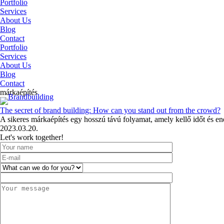
Portfolio
Services
About Us
Blog
Contact
Portfolio
Services
About Us
Blog
Contact
márkaépítés
The secret of brand building: How can you stand out from the crowd?
A sikeres márkaépítés egy hosszú távú folyamat, amely kellő időt és en
2023.03.20.
Let's work together!